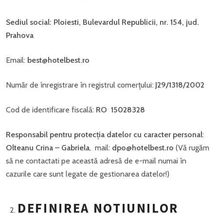
Sediul social: Ploiesti, Bulevardul Republicii, nr. 154, jud.
Prahova
Email:
best@hotelbest.ro
Număr de înregistrare în registrul comerțului:
J29/1318/2002
Cod de identificare fiscală:
RO 15028328
Responsabil pentru protec
ț
ia datelor cu caracter personal
:
Olteanu Crina – Gabriela
, mail:
dpo@hotelbest.ro
(Vă rugăm
să ne contactati pe această adresă de e-mail numai în
cazurile care sunt legate de gestionarea datelor!)
DEFINIREA NOTIUNILOR