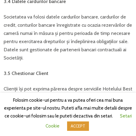
3.4 Datele cardurilor bancare
Societatea va folosi datele cardurilor bancare, cardurilor de
credit, conturilor bancare înregistrate cu ocazia rezervărilor de
cameră numai în măsura și pentru perioada de timp necesare
pentru exercitarea drepturilor și îndeplinirea obligațiilor sale.
Datele sunt gestionate de partenerii bancari contractuali ai
Societății.
3.5
Chestionar Client
Clienții își pot exprima părerea despre serviciile Hotelului Best
în cadrul procesului de asigurare a calității introdus de
Folosim cookie-uri pentru a va putea oferi cea mai buna
Societate, pe cale on-line, prin e-mail sau pe un chestionar
experienta pe site-ul nostru. Puteti afla mai multe detalii despre
de hârtie, respectiv cu ajutorul sistemului de evaluare. La
ce cookie-uri folosim sau le puteti dezactiva din setari.
Setari
completarea chestionarului, Clientul poate introduce
Cookie
ACCEPT
următoarele date personale:
Powered by